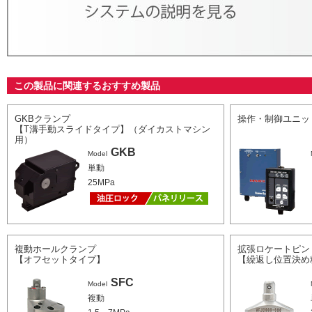
この製品に関連するおすすめ製品
GKBクランプ
操作・制御ユニッ
【T溝手動スライドタイプ】（ダイカストマシン
用）
GKB
Model
単動
25MPa
複動ホールクランプ
拡張ロケートピン
【オフセットタイプ】
【繰返し位置決め精
SFC
Model
複動