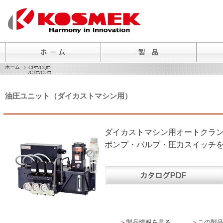
ホーム
CP□/CQ□
/CT□/CU□
油圧ユニット（ダイカストマシン用）
ダイカストマシン用オートクラ
ポンプ・バルブ・圧力スイッチ
＞
製品情報を見る
＞
この製