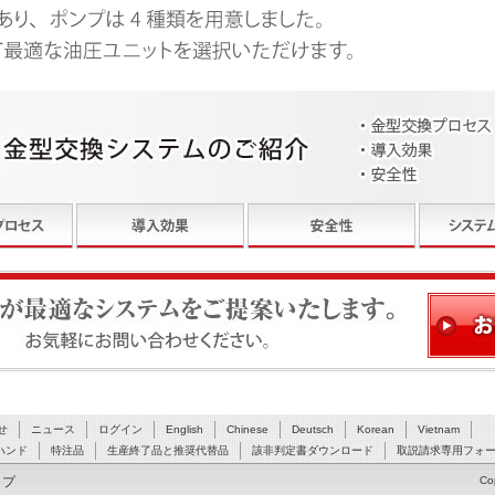
ステムをご提案いたします。お気軽にお問い合わせください。
せ
ニュース
ログイン
English
Chinese
Deutsch
Korean
Vietnam
ハンド
特注品
生産終了品と推奨代替品
該非判定書ダウンロード
取説請求専用フォ
ップ
Co