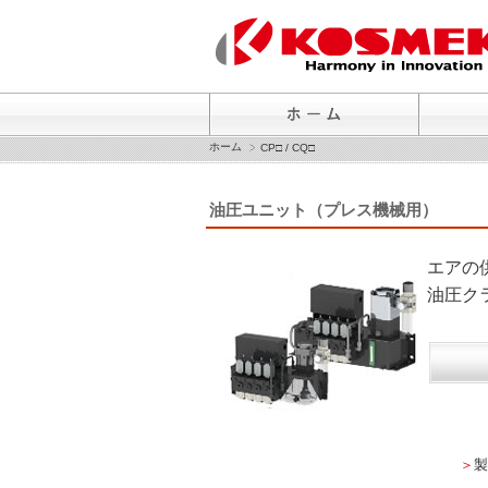
ホーム
CP□ / CQ□
油圧ユニット（プレス機械用）
エアの
油圧ク
＞
製