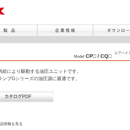
エアハイ
CP□ / CQ□
Model
供給により駆動する油圧ユニットです。
ランプGシリーズの油圧源に最適です。
品情報を見る