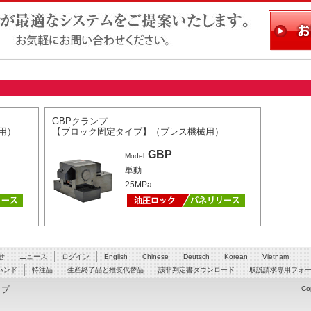
ステムをご提案いたします。お気軽にお問い合わせください。
GBPクランプ
用）
【ブロック固定タイプ】（プレス機械用）
GBP
Model
単動
25MPa
せ
ニュース
ログイン
English
Chinese
Deutsch
Korean
Vietnam
ハンド
特注品
生産終了品と推奨代替品
該非判定書ダウンロード
取説請求専用フォ
ップ
Co