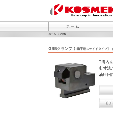
ホーム
GBB
GBBクランプ
【T溝手動スライドタイプ】
T溝内
巾寸法
油圧回