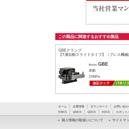
当社営業マンが最適なシ
この製品に関連するおすすめ製品
GBEクランプ
【T溝自動スライドタイプ】（プレス機械
GBE
Model
単動
25MPa
ホーム
企業情報
ダウンロード
お問い合わ
KWCS
QMCS
QDCS
KDCS
ロボット
個人情報の取扱いについて
サイトマ