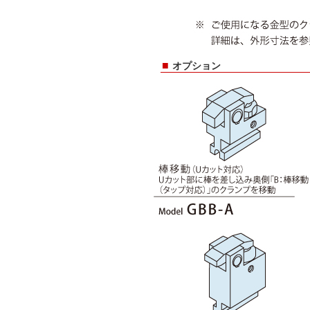
■
オプション