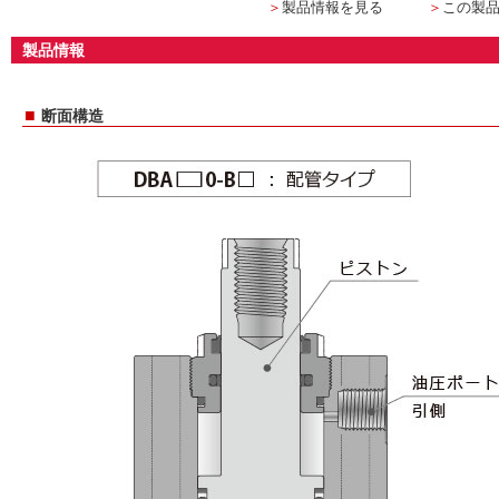
＞
製品情報を見る
＞
この製
製品情報
■
断面構造