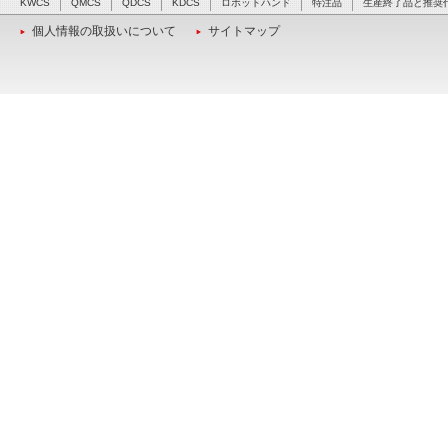
KWCS
QMCS
QDCS
KDCS
ロボットハンド
特注品
生産終了品と推奨
個人情報の取扱いについて
サイトマップ