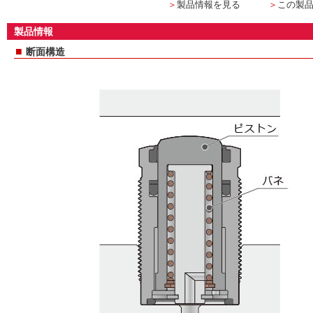
＞
製品情報を見る
＞
この製
製品情報
■
断面構造