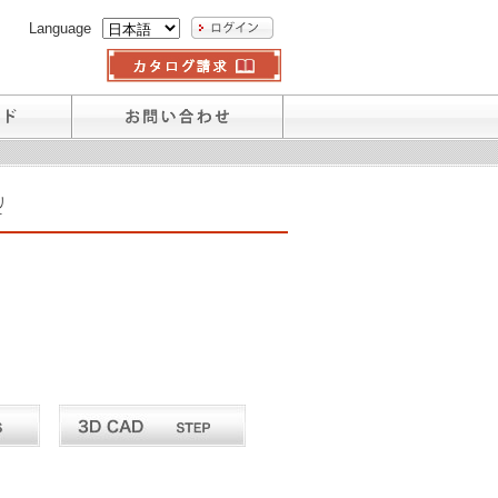
Language
リ
下