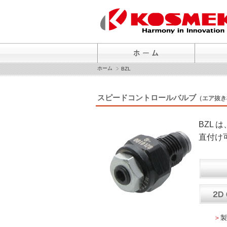
ホーム
BZL
スピードコントロールバルブ
（エア抜き
BZL
直付け
＞
製