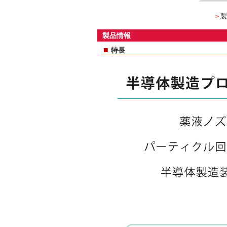
＞
製
製品情報
■
特長