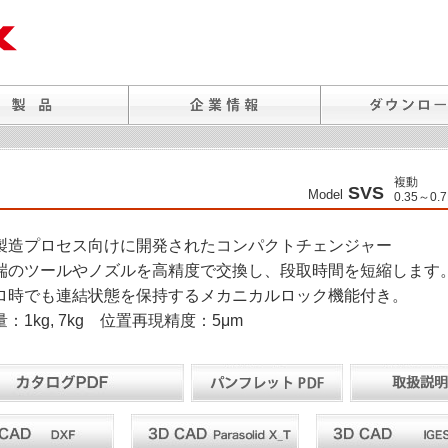
複動
SVS
Model
0.35～0.
製造プロセス向けに開発されたコンパクトチェンジャー
端のツールやノズルを高精度で交換し、段取時間を短縮します
ロ時でも連結状態を保持するメカニカルロック機能付き。
：1kg, 7kg 位置再現精度：5μm