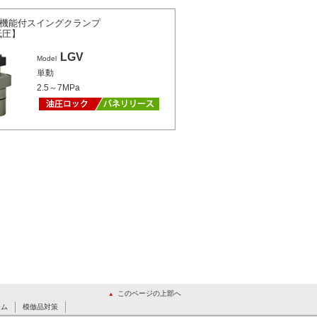
認機能付スイングクランプ
低圧】
LGV
Model
単動
2.5～7MPa
このページの上部へ
ーム
模倣品対策