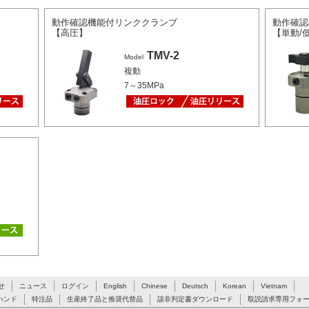
動作確認機能付リンククランプ
動作確
【高圧】
【単動/
TMV-2
Model
複動
7～35MPa
せ
ニュース
ログイン
English
Chinese
Deutsch
Korean
Vietnam
ハンド
特注品
生産終了品と推奨代替品
該非判定書ダウンロード
取説請求専用フォ