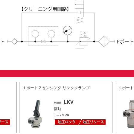
１ポート２センシング リンククランプ
１ポート
LKV
Model
複動
1～7MPa