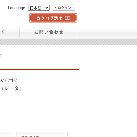
Language
ブ
V-C□E/
ギュレータ、