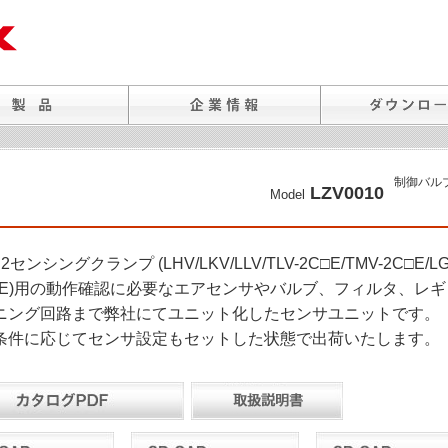
制御バル
LZV0010
Model
センシングクランプ (LHV/LKV/LLV/TLV-2C□E/TMV-2C□E/LG
-C□E)用の動作確認に必要なエアセンサやバルブ、フィルタ、レ
ニング回路まで弊社にてユニット化したセンサユニットです。
条件に応じてセンサ設定もセットした状態で出荷いたします。