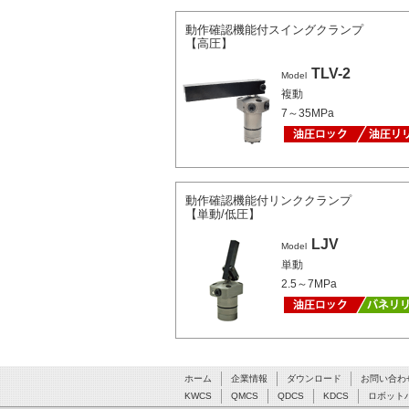
動作確認機能付スイングクランプ
【高圧】
TLV-2
Model
複動
7～35MPa
動作確認機能付リンククランプ
【単動/低圧】
LJV
Model
単動
2.5～7MPa
ホーム
企業情報
ダウンロード
お問い合わ
KWCS
QMCS
QDCS
KDCS
ロボット