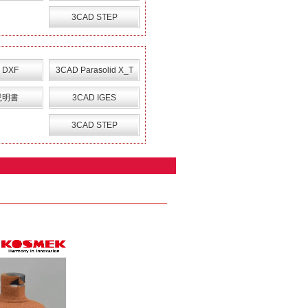
3CAD STEP
 DXF
3CAD Parasolid X_T
説明書
3CAD IGES
3CAD STEP