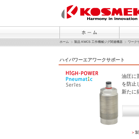
ホーム
製品 KWCS 工作機械ジグ関連機器
ワーク
ハイパワーエアワークサポート
油圧に
を防止
新たに
＞
製