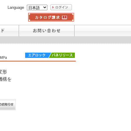
Language
7MPa
変形
機構を