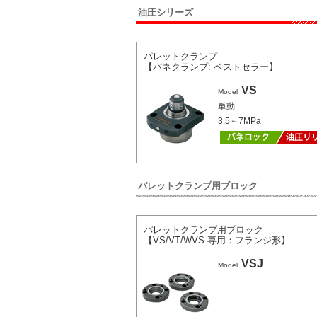
油圧シリーズ
パレットクランプ
【バネクランプ: ベストセラー】
VS
Model
単動
3.5～7MPa
パレットクランプ用ブロック
パレットクランプ用ブロック
【VS/VT/WVS 専用：フランジ形】
VSJ
Model