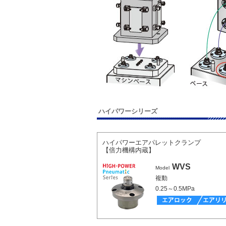
ハイパワーシリーズ
ハイパワーエアパレットクランプ
【倍力機構内蔵】
WVS
Model
複動
0.25～0.5MPa