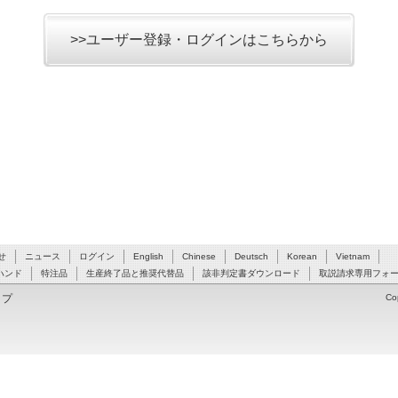
>>ユーザー登録・ログインはこちらから
せ
ニュース
ログイン
English
Chinese
Deutsch
Korean
Vietnam
ハンド
特注品
生産終了品と推奨代替品
該非判定書ダウンロード
取説請求専用フォ
ップ
Co