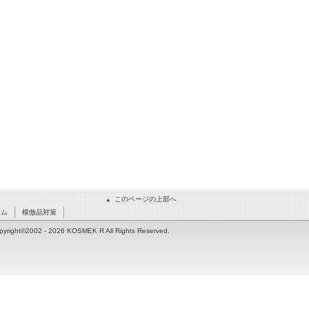
このページの上部へ
ーム
模倣品対策
pyright©2002
- 2026 KOSMEK R All Rights Reserved.