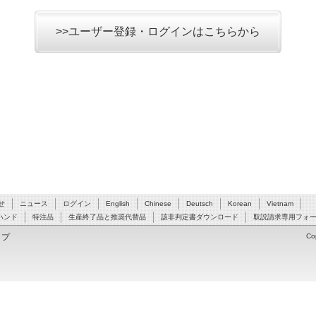
>>ユーザー登録・ログインはこちらから
せ
ニュース
ログイン
English
Chinese
Deutsch
Korean
Vietnam
ハンド
特注品
生産終了品と推奨代替品
該非判定書ダウンロード
取説請求専用フォ
ップ
Co