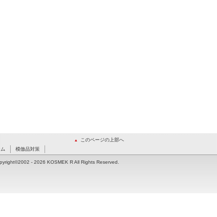
このページの上部へ
ーム
模倣品対策
pyright©2002
- 2026 KOSMEK R All Rights Reserved.