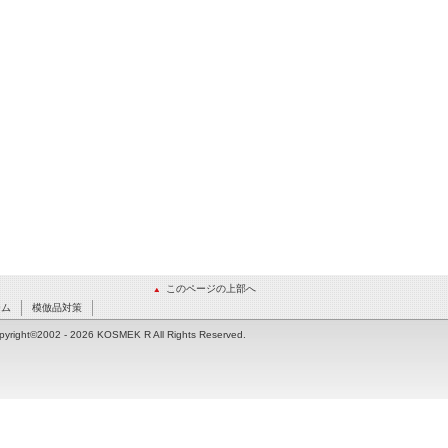
このページの上部へ
ーム
模倣品対策
pyright©2002
- 2026 KOSMEK R All Rights Reserved.