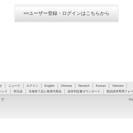
>>ユーザー登録・ログインはこちらから
せ
ニュース
ログイン
English
Chinese
Deutsch
Korean
Vietnam
ハンド
特注品
生産終了品と推奨代替品
該非判定書ダウンロード
取説請求専用フォ
ップ
Co