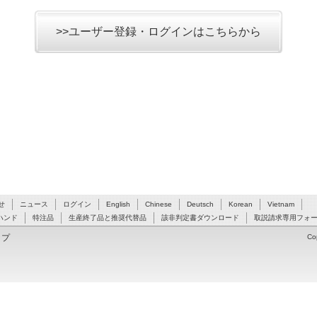
>>ユーザー登録・ログインはこちらから
せ
ニュース
ログイン
English
Chinese
Deutsch
Korean
Vietnam
ハンド
特注品
生産終了品と推奨代替品
該非判定書ダウンロード
取説請求専用フォ
ップ
Co