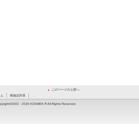
このページの上部へ
ーム
模倣品対策
pyright©2002
- 2026 KOSMEK R All Rights Reserved.