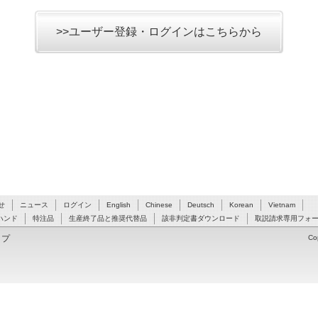
>>ユーザー登録・ログインはこちらから
せ
ニュース
ログイン
English
Chinese
Deutsch
Korean
Vietnam
ハンド
特注品
生産終了品と推奨代替品
該非判定書ダウンロード
取説請求専用フォ
ップ
Co