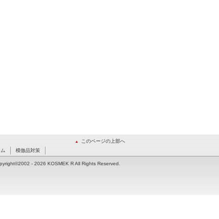
このページの上部へ
ーム
模倣品対策
pyright©2002
- 2026 KOSMEK R All Rights Reserved.