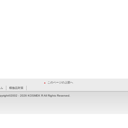
このページの上部へ
ーム
模倣品対策
pyright©2002
- 2026 KOSMEK R All Rights Reserved.