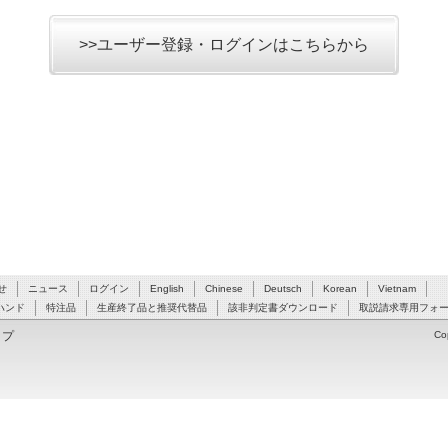
>>ユーザー登録・ログインはこちらから
せ
ニュース
ログイン
English
Chinese
Deutsch
Korean
Vietnam
ハンド
特注品
生産終了品と推奨代替品
該非判定書ダウンロード
取説請求専用フォ
ップ
Co