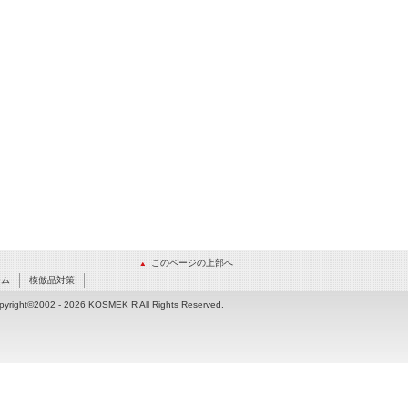
このページの上部へ
ーム
模倣品対策
pyright©2002
- 2026 KOSMEK R All Rights Reserved.