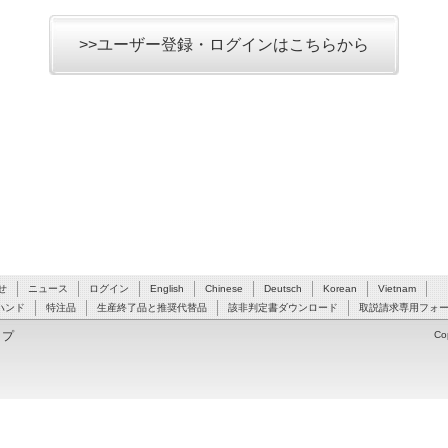
>>ユーザー登録・ログインはこちらから
せ
ニュース
ログイン
English
Chinese
Deutsch
Korean
Vietnam
ハンド
特注品
生産終了品と推奨代替品
該非判定書ダウンロード
取説請求専用フォ
ップ
Co