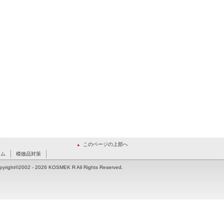
このページの上部へ
ーム
模倣品対策
pyright©2002
- 2026 KOSMEK R All Rights Reserved.