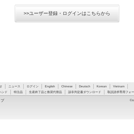
>>ユーザー登録・ログインはこちらから
せ
ニュース
ログイン
English
Chinese
Deutsch
Korean
Vietnam
ハンド
特注品
生産終了品と推奨代替品
該非判定書ダウンロード
取説請求専用フォ
ップ
Co