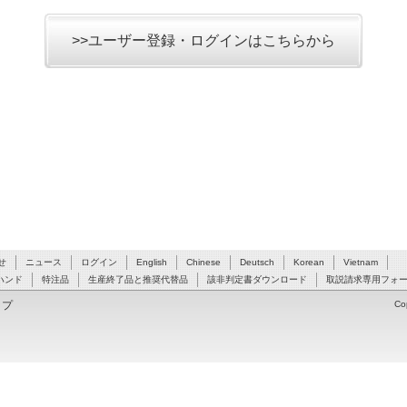
>>ユーザー登録・ログインはこちらから
せ
ニュース
ログイン
English
Chinese
Deutsch
Korean
Vietnam
ハンド
特注品
生産終了品と推奨代替品
該非判定書ダウンロード
取説請求専用フォ
ップ
Co