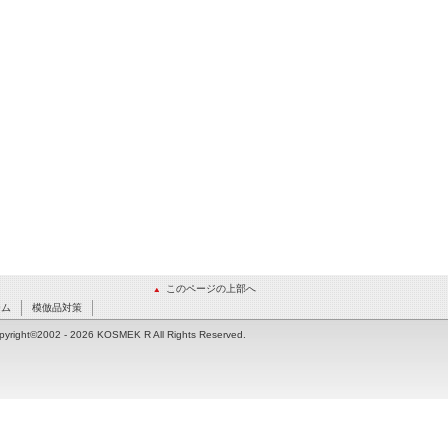
このページの上部へ
ーム
模倣品対策
pyright©2002
- 2026 KOSMEK R All Rights Reserved.