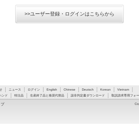
>>ユーザー登録・ログインはこちらから
せ
ニュース
ログイン
English
Chinese
Deutsch
Korean
Vietnam
ハンド
特注品
生産終了品と推奨代替品
該非判定書ダウンロード
取説請求専用フォ
ップ
Co