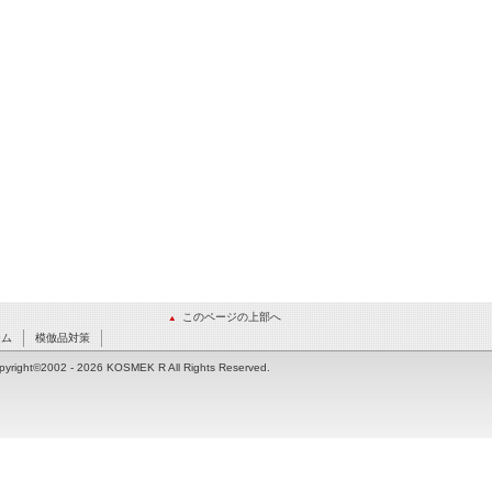
このページの上部へ
ーム
模倣品対策
pyright©2002
- 2026 KOSMEK R All Rights Reserved.