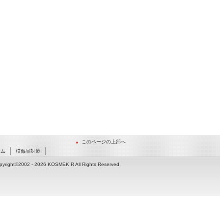
このページの上部へ
ーム
模倣品対策
pyright©2002
- 2026 KOSMEK R All Rights Reserved.