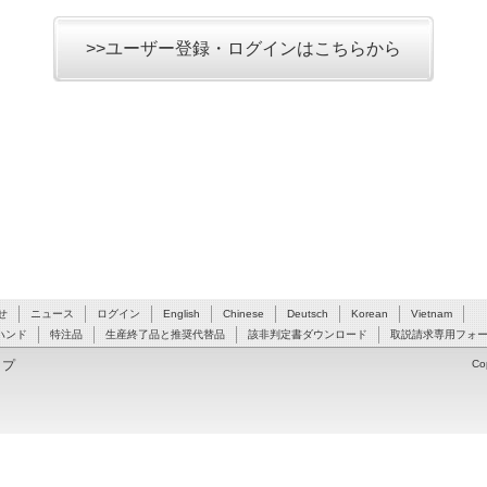
>>ユーザー登録・ログインはこちらから
せ
ニュース
ログイン
English
Chinese
Deutsch
Korean
Vietnam
ハンド
特注品
生産終了品と推奨代替品
該非判定書ダウンロード
取説請求専用フォ
ップ
Co