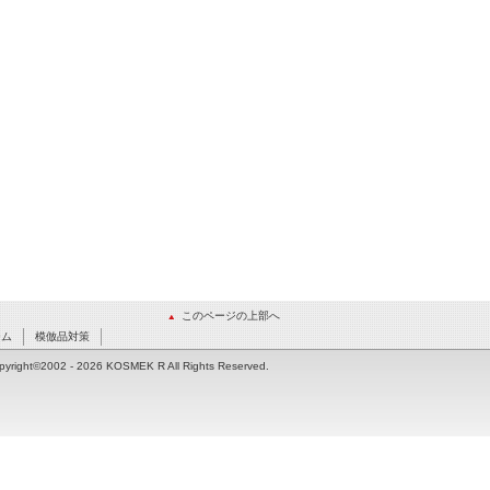
このページの上部へ
ーム
模倣品対策
pyright©2002
- 2026 KOSMEK R All Rights Reserved.