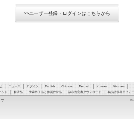
>>ユーザー登録・ログインはこちらから
せ
ニュース
ログイン
English
Chinese
Deutsch
Korean
Vietnam
ハンド
特注品
生産終了品と推奨代替品
該非判定書ダウンロード
取説請求専用フォ
ップ
Co