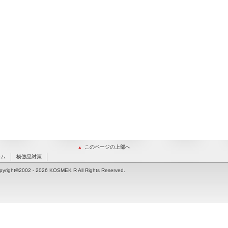
このページの上部へ
ーム
模倣品対策
pyright©2002
- 2026 KOSMEK R All Rights Reserved.