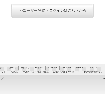
>>ユーザー登録・ログインはこちらから
せ
ニュース
ログイン
English
Chinese
Deutsch
Korean
Vietnam
ハンド
特注品
生産終了品と推奨代替品
該非判定書ダウンロード
取説請求専用フォ
ップ
Co