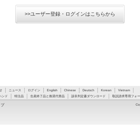
>>ユーザー登録・ログインはこちらから
せ
ニュース
ログイン
English
Chinese
Deutsch
Korean
Vietnam
ハンド
特注品
生産終了品と推奨代替品
該非判定書ダウンロード
取説請求専用フォ
ップ
Co