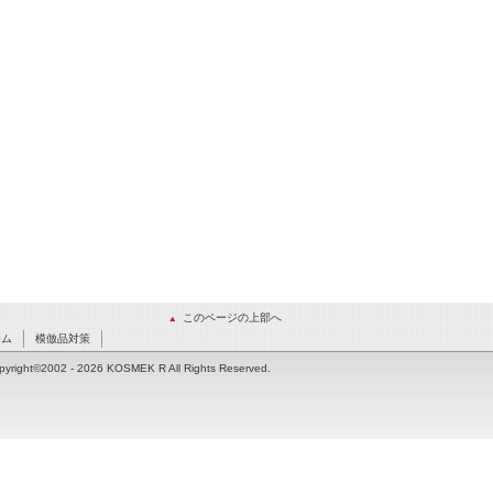
このページの上部へ
ーム
模倣品対策
pyright©2002
- 2026 KOSMEK R All Rights Reserved.