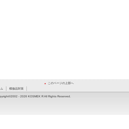
このページの上部へ
ーム
模倣品対策
pyright©2002
- 2026 KOSMEK R All Rights Reserved.