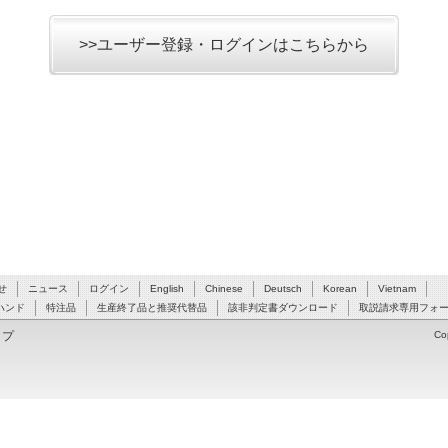
>>ユーザー登録・ログインはこちらから
せ
ニュース
ログイン
English
Chinese
Deutsch
Korean
Vietnam
ハンド
特注品
生産終了品と推奨代替品
該非判定書ダウンロード
取説請求専用フォ
ップ
Co