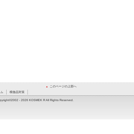
このページの上部へ
ーム
模倣品対策
pyright©2002
- 2026 KOSMEK R All Rights Reserved.