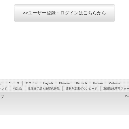
>>ユーザー登録・ログインはこちらから
せ
ニュース
ログイン
English
Chinese
Deutsch
Korean
Vietnam
ハンド
特注品
生産終了品と推奨代替品
該非判定書ダウンロード
取説請求専用フォ
ップ
Co