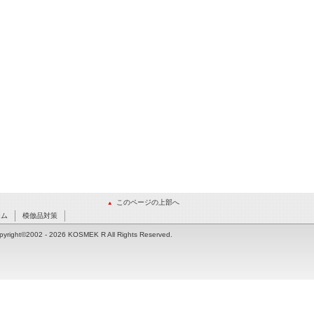
このページの上部へ
ーム
模倣品対策
pyright©2002
- 2026 KOSMEK R All Rights Reserved.