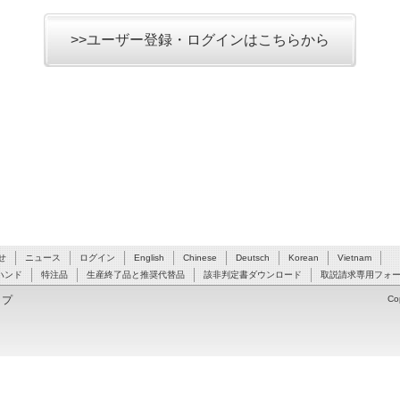
>>ユーザー登録・ログインはこちらから
せ
ニュース
ログイン
English
Chinese
Deutsch
Korean
Vietnam
ハンド
特注品
生産終了品と推奨代替品
該非判定書ダウンロード
取説請求専用フォ
ップ
Co