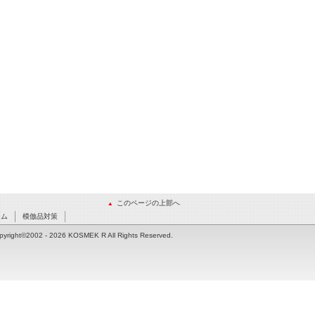
このページの上部へ
ーム
模倣品対策
pyright©2002
- 2026 KOSMEK R All Rights Reserved.