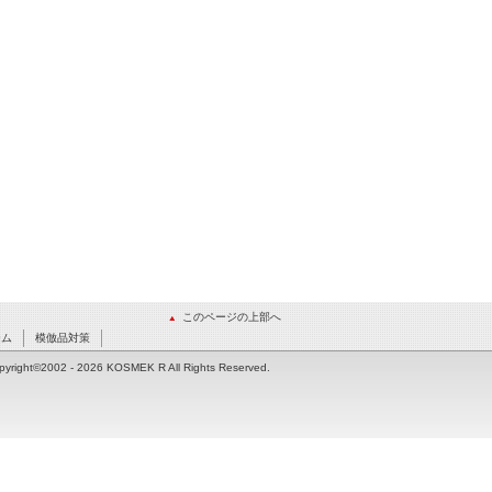
このページの上部へ
ーム
模倣品対策
pyright©2002
- 2026 KOSMEK R All Rights Reserved.