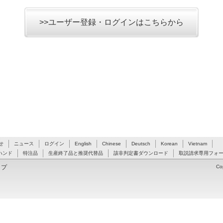
>>ユーザー登録・ログインはこちらから
せ
ニュース
ログイン
English
Chinese
Deutsch
Korean
Vietnam
ハンド
特注品
生産終了品と推奨代替品
該非判定書ダウンロード
取説請求専用フォ
ップ
Co