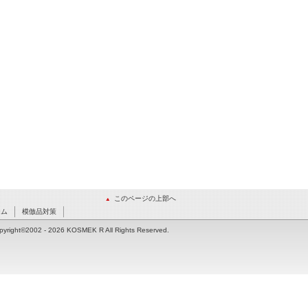
このページの上部へ
ーム
模倣品対策
pyright©2002
- 2026 KOSMEK R All Rights Reserved.