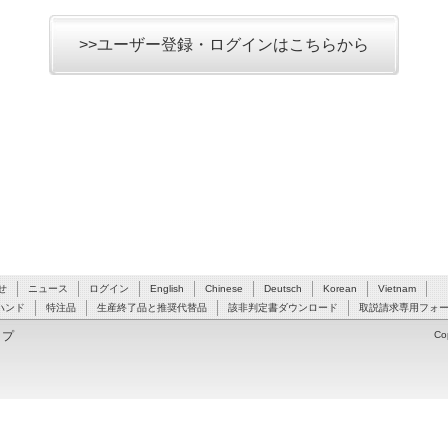
>>ユーザー登録・ログインはこちらから
せ
ニュース
ログイン
English
Chinese
Deutsch
Korean
Vietnam
ハンド
特注品
生産終了品と推奨代替品
該非判定書ダウンロード
取説請求専用フォ
ップ
Co