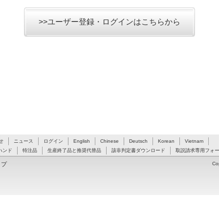
>>ユーザー登録・ログインはこちらから
せ
ニュース
ログイン
English
Chinese
Deutsch
Korean
Vietnam
ハンド
特注品
生産終了品と推奨代替品
該非判定書ダウンロード
取説請求専用フォ
ップ
Co