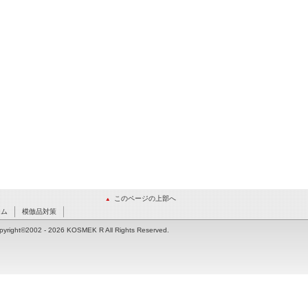
このページの上部へ
ーム
模倣品対策
pyright©2002
- 2026 KOSMEK R All Rights Reserved.