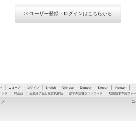
>>ユーザー登録・ログインはこちらから
せ
ニュース
ログイン
English
Chinese
Deutsch
Korean
Vietnam
ハンド
特注品
生産終了品と推奨代替品
該非判定書ダウンロード
取説請求専用フォ
ップ
Co