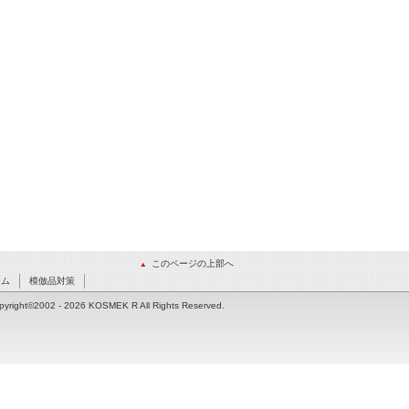
このページの上部へ
ーム
模倣品対策
pyright©2002
- 2026 KOSMEK R All Rights Reserved.