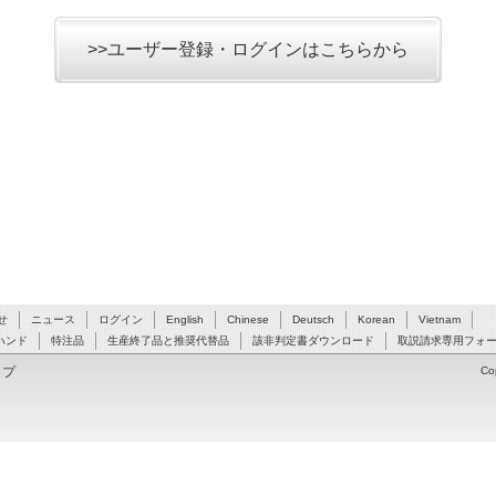
>>ユーザー登録・ログインはこちらから
せ
ニュース
ログイン
English
Chinese
Deutsch
Korean
Vietnam
ハンド
特注品
生産終了品と推奨代替品
該非判定書ダウンロード
取説請求専用フォ
ップ
Co