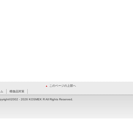
このページの上部へ
ーム
模倣品対策
pyright©2002
- 2026 KOSMEK R All Rights Reserved.