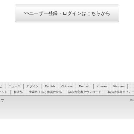
>>ユーザー登録・ログインはこちらから
せ
ニュース
ログイン
English
Chinese
Deutsch
Korean
Vietnam
ハンド
特注品
生産終了品と推奨代替品
該非判定書ダウンロード
取説請求専用フォ
ップ
Co