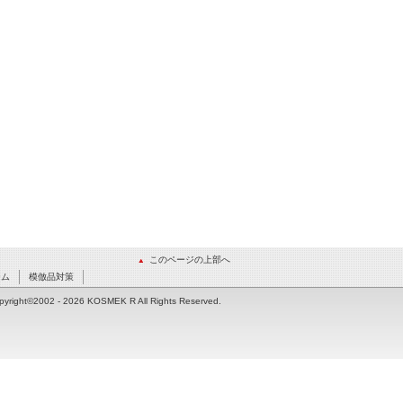
このページの上部へ
ーム
模倣品対策
pyright©2002
- 2026 KOSMEK R All Rights Reserved.