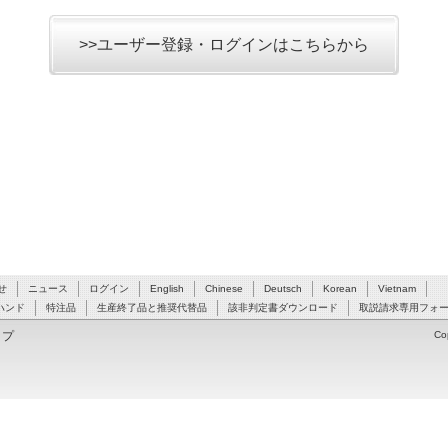
>>ユーザー登録・ログインはこちらから
せ
ニュース
ログイン
English
Chinese
Deutsch
Korean
Vietnam
ハンド
特注品
生産終了品と推奨代替品
該非判定書ダウンロード
取説請求専用フォ
ップ
Co