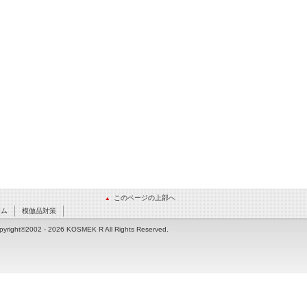
このページの上部へ
ーム
模倣品対策
pyright©2002
- 2026 KOSMEK R All Rights Reserved.