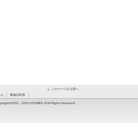
このページの上部へ
ーム
模倣品対策
pyright©2002
- 2026 KOSMEK R All Rights Reserved.