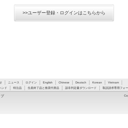
>>ユーザー登録・ログインはこちらから
せ
ニュース
ログイン
English
Chinese
Deutsch
Korean
Vietnam
ハンド
特注品
生産終了品と推奨代替品
該非判定書ダウンロード
取説請求専用フォ
ップ
Co