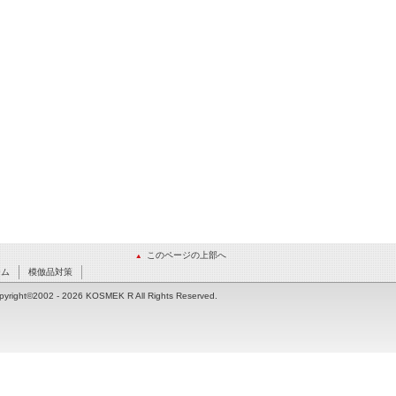
このページの上部へ
ーム
模倣品対策
pyright©2002
- 2026 KOSMEK R All Rights Reserved.