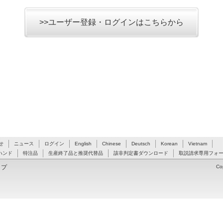
>>ユーザー登録・ログインはこちらから
せ
ニュース
ログイン
English
Chinese
Deutsch
Korean
Vietnam
ハンド
特注品
生産終了品と推奨代替品
該非判定書ダウンロード
取説請求専用フォ
ップ
Co