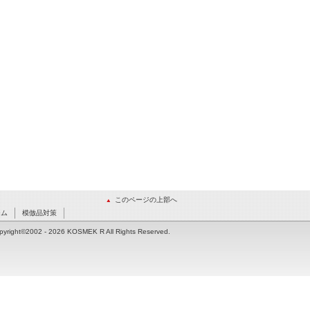
このページの上部へ
ーム
模倣品対策
pyright©2002
- 2026 KOSMEK R All Rights Reserved.