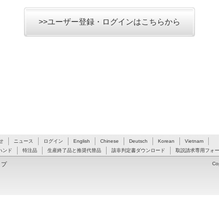
>>ユーザー登録・ログインはこちらから
せ
ニュース
ログイン
English
Chinese
Deutsch
Korean
Vietnam
ハンド
特注品
生産終了品と推奨代替品
該非判定書ダウンロード
取説請求専用フォ
ップ
Co