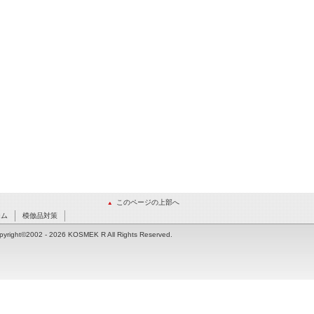
このページの上部へ
ーム
模倣品対策
pyright©2002
- 2026 KOSMEK R All Rights Reserved.