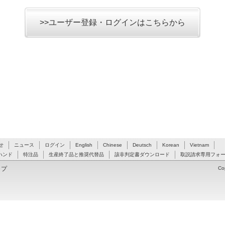
>>ユーザー登録・ログインはこちらから
せ
ニュース
ログイン
English
Chinese
Deutsch
Korean
Vietnam
ハンド
特注品
生産終了品と推奨代替品
該非判定書ダウンロード
取説請求専用フォ
ップ
Co