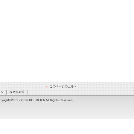
このページの上部へ
ーム
模倣品対策
pyright©2002
- 2026 KOSMEK R All Rights Reserved.