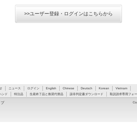
>>ユーザー登録・ログインはこちらから
せ
ニュース
ログイン
English
Chinese
Deutsch
Korean
Vietnam
ハンド
特注品
生産終了品と推奨代替品
該非判定書ダウンロード
取説請求専用フォ
ップ
Co