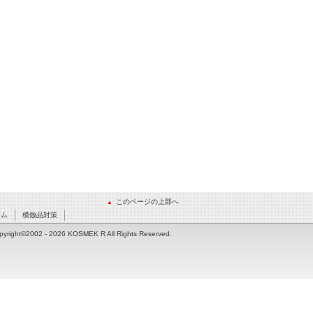
このページの上部へ
ーム
模倣品対策
pyright©2002
- 2026 KOSMEK R All Rights Reserved.