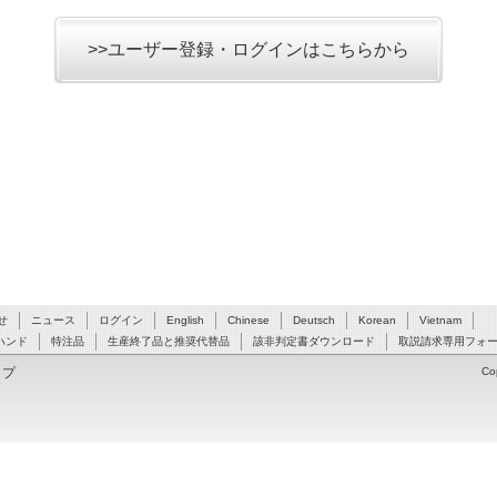
>>ユーザー登録・ログインはこちらから
せ
ニュース
ログイン
English
Chinese
Deutsch
Korean
Vietnam
ハンド
特注品
生産終了品と推奨代替品
該非判定書ダウンロード
取説請求専用フォ
ップ
Co