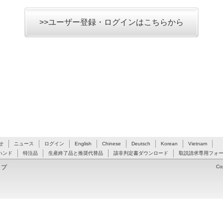
>>ユーザー登録・ログインはこちらから
せ
ニュース
ログイン
English
Chinese
Deutsch
Korean
Vietnam
ハンド
特注品
生産終了品と推奨代替品
該非判定書ダウンロード
取説請求専用フォ
ップ
Co