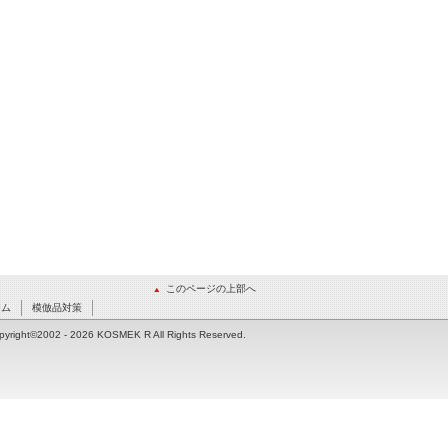
このページの上部へ
ーム
模倣品対策
pyright©2002
- 2026 KOSMEK R All Rights Reserved.