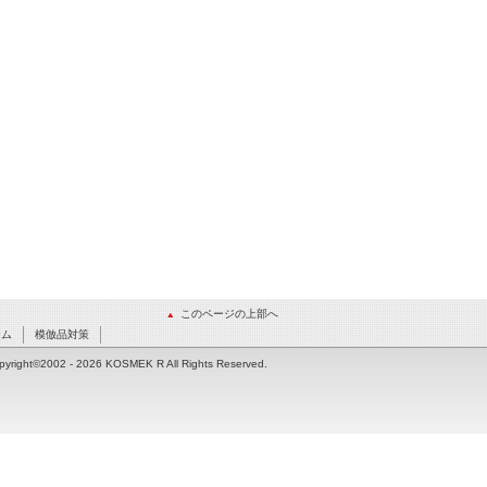
このページの上部へ
ーム
模倣品対策
pyright©2002
- 2026 KOSMEK R All Rights Reserved.