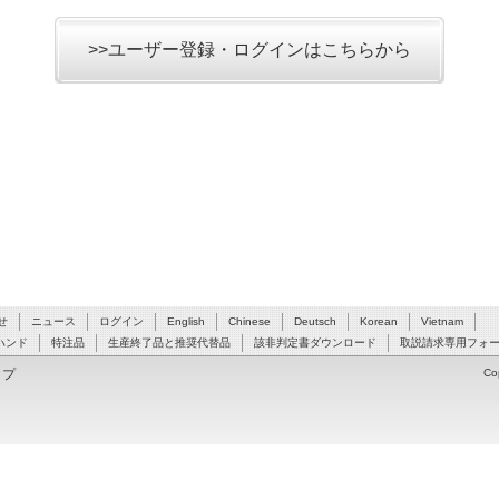
>>ユーザー登録・ログインはこちらから
せ
ニュース
ログイン
English
Chinese
Deutsch
Korean
Vietnam
ハンド
特注品
生産終了品と推奨代替品
該非判定書ダウンロード
取説請求専用フォ
ップ
Co