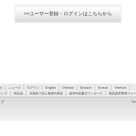
>>ユーザー登録・ログインはこちらから
せ
ニュース
ログイン
English
Chinese
Deutsch
Korean
Vietnam
ハンド
特注品
生産終了品と推奨代替品
該非判定書ダウンロード
取説請求専用フォ
ップ
Co