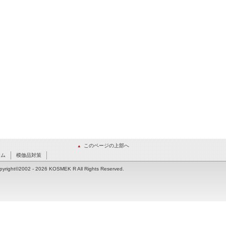
このページの上部へ
ーム
模倣品対策
pyright©2002
- 2026 KOSMEK R All Rights Reserved.