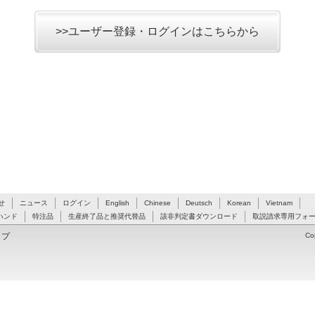
>>ユーザー登録・ログインはこちらから
せ
ニュース
ログイン
English
Chinese
Deutsch
Korean
Vietnam
ハンド
特注品
生産終了品と推奨代替品
該非判定書ダウンロード
取説請求専用フォ
ップ
Co