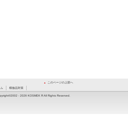
このページの上部へ
ーム
模倣品対策
pyright©2002
- 2026 KOSMEK R All Rights Reserved.