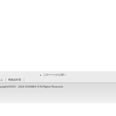
このページの上部へ
ーム
模倣品対策
pyright©2002
- 2026 KOSMEK R All Rights Reserved.