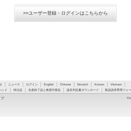
>>ユーザー登録・ログインはこちらから
せ
ニュース
ログイン
English
Chinese
Deutsch
Korean
Vietnam
ハンド
特注品
生産終了品と推奨代替品
該非判定書ダウンロード
取説請求専用フォ
ップ
Co