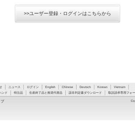
>>ユーザー登録・ログインはこちらから
せ
ニュース
ログイン
English
Chinese
Deutsch
Korean
Vietnam
ハンド
特注品
生産終了品と推奨代替品
該非判定書ダウンロード
取説請求専用フォ
ップ
Co