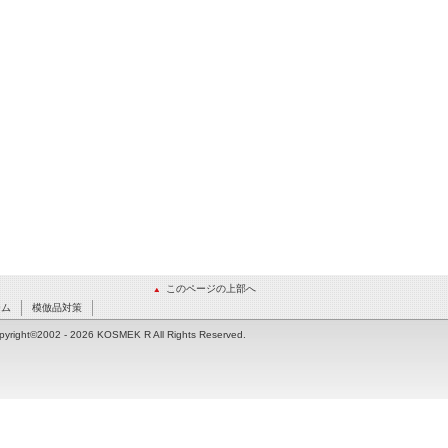
このページの上部へ
ーム
模倣品対策
pyright©2002
- 2026 KOSMEK R All Rights Reserved.