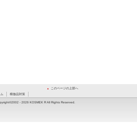
このページの上部へ
ーム
模倣品対策
pyright©2002
- 2026 KOSMEK R All Rights Reserved.