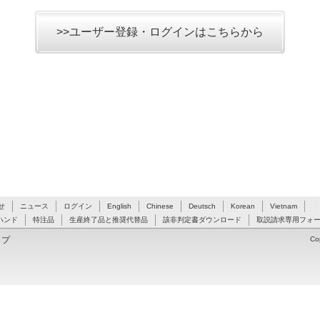
>>ユーザー登録・ログインはこちらから
せ
ニュース
ログイン
English
Chinese
Deutsch
Korean
Vietnam
ハンド
特注品
生産終了品と推奨代替品
該非判定書ダウンロード
取説請求専用フォ
ップ
Co