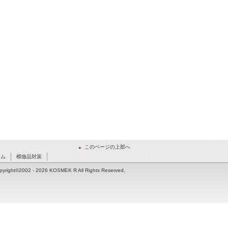
このページの上部へ
ーム
模倣品対策
pyright©2002
- 2026 KOSMEK R All Rights Reserved.