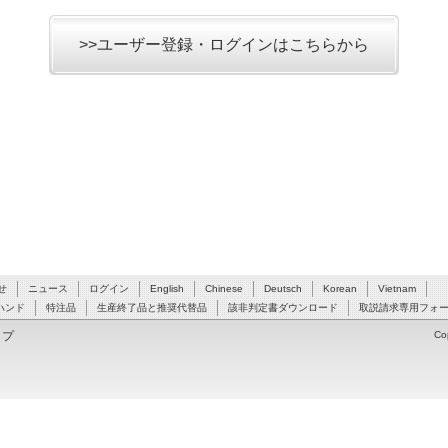
>>ユーザー登録・ログインはこちらから
せ
ニュース
ログイン
English
Chinese
Deutsch
Korean
Vietnam
ハンド
特注品
生産終了品と推奨代替品
該非判定書ダウンロード
取説請求専用フォ
ップ
Co